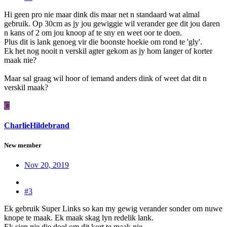
Hi geen pro nie maar dink dis maar net n standaard wat almal
gebruik. Op 30cm as jy jou gewiggie wil verander gee dit jou daren
n kans of 2 om jou knoop af te sny en weet oor te doen.
Plus dit is lank genoeg vir die boonste hoekie om rond te 'gly'.
Ek het nog nooit n verskil agter gekom as jy hom langer of korter
maak nie?
Maar sal graag wil hoor of iemand anders dink of weet dat dit n
verskil maak?
C
CharlieHildebrand
New member
Nov 20, 2019
#3
Ek gebruik Super Links so kan my gewig verander sonder om nuwe
knope te maak. Ek maak skag lyn redelik lank.
Ek sien nie die doel om dit kort te maak nie.