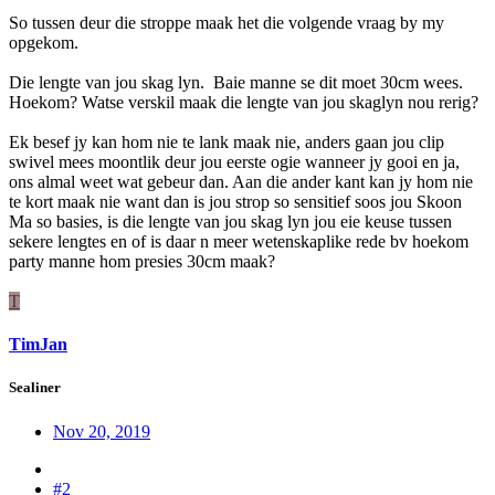
So tussen deur die stroppe maak het die volgende vraag by my
opgekom.
Die lengte van jou skag lyn. Baie manne se dit moet 30cm wees.
Hoekom? Watse verskil maak die lengte van jou skaglyn nou rerig?
Ek besef jy kan hom nie te lank maak nie, anders gaan jou clip
swivel mees moontlik deur jou eerste ogie wanneer jy gooi en ja,
ons almal weet wat gebeur dan. Aan die ander kant kan jy hom nie
te kort maak nie want dan is jou strop so sensitief soos jou Skoon
Ma so basies, is die lengte van jou skag lyn jou eie keuse tussen
sekere lengtes en of is daar n meer wetenskaplike rede bv hoekom
party manne hom presies 30cm maak?
T
TimJan
Sealiner
Nov 20, 2019
#2