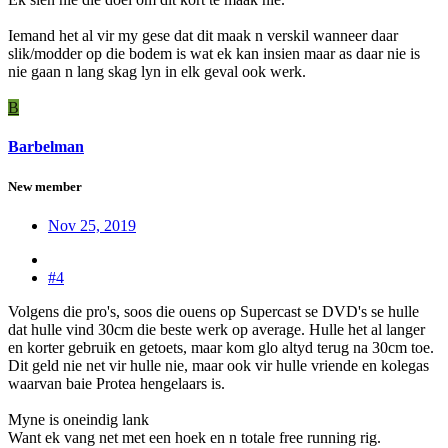
Iemand het al vir my gese dat dit maak n verskil wanneer daar
slik/modder op die bodem is wat ek kan insien maar as daar nie is
nie gaan n lang skag lyn in elk geval ook werk.
B
Barbelman
New member
Nov 25, 2019
#4
Volgens die pro's, soos die ouens op Supercast se DVD's se hulle
dat hulle vind 30cm die beste werk op average. Hulle het al langer
en korter gebruik en getoets, maar kom glo altyd terug na 30cm toe.
Dit geld nie net vir hulle nie, maar ook vir hulle vriende en kolegas
waarvan baie Protea hengelaars is.
Myne is oneindig lank
Want ek vang net met een hoek en n totale free running rig.